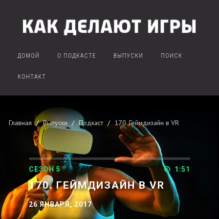
ДОМОЙ
О ПОДКАСТЕ
ВЫПУСКИ
ПОИСК
КОНТАКТ
Главная
Выпуски
Подкаст
170. Геймдизайн в VR
СЕЗОН 5
1:51
170. ГЕЙМДИЗАЙН В VR
26 ЯНВАРЯ, 2017