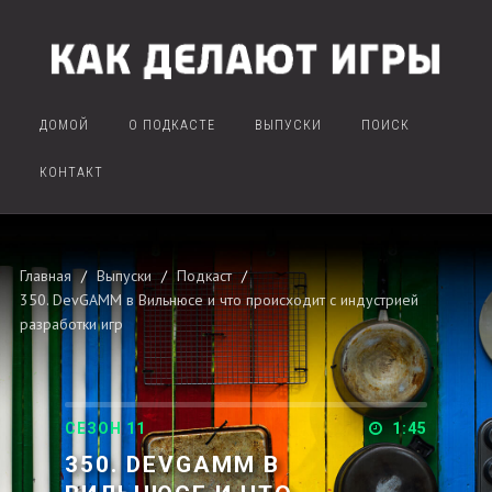
ДОМОЙ
О ПОДКАСТЕ
ВЫПУСКИ
ПОИСК
КОНТАКТ
Главная
Выпуски
Подкаст
350. DevGAMM в Вильнюсе и что происходит с индустрией
разработки игр
СЕЗОН 11
1:45
350. DEVGAMM В