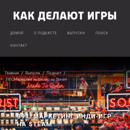
ДОМОЙ
О ПОДКАСТЕ
ВЫПУСКИ
ПОИСК
КОНТАКТ
Главная
Выпуски
Подкаст
393. Маркетинг инди-игр на Steam
СЕЗОН 12
393. МАРКЕТИНГ ИНДИ-ИГР
НА STEAM