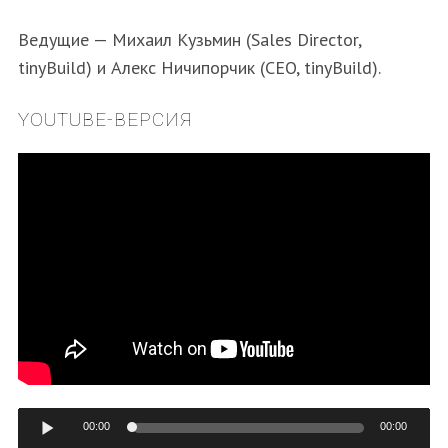
Ведущие — Михаил Кузьмин (Sales Director,
tinyBuild) и Алекс Ничипорчик (CEO, tinyBuild).
YOUTUBE-ВЕРСИЯ
Аудиоплеер
00:00
00:00