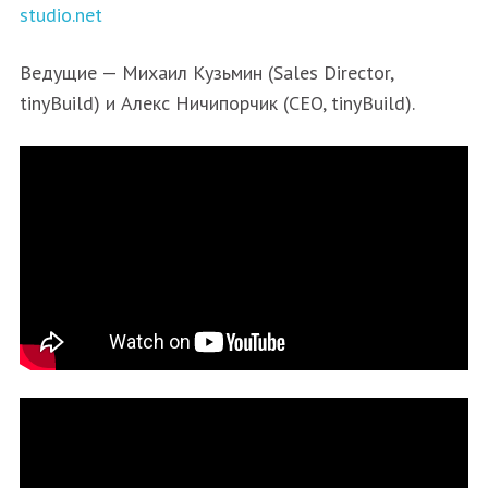
studio.net
Ведущие — Михаил Кузьмин (Sales Director,
tinyBuild) и Алекс Ничипорчик (CEO, tinyBuild).