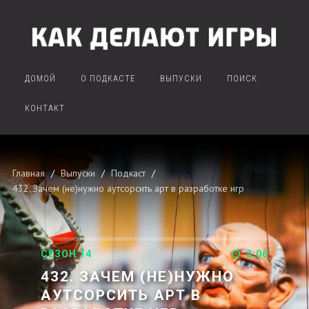
ДОМОЙ
О ПОДКАСТЕ
ВЫПУСКИ
ПОИСК
КОНТАКТ
Главная
Выпуски
Подкаст
432. Зачем (не)нужно аутсорсить арт в разработке игр
СЕЗОН 14
2:06
432. ЗАЧЕМ (НЕ)НУЖНО
АУТСОРСИТЬ АРТ В