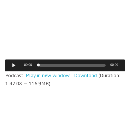
Аудиоплеер
00:00
00:00
Podcast:
Play in new window
|
Download
(Duration:
1:42:08 — 116.9MB)