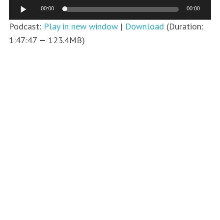
Аудиоплеер
00:00
00:00
Podcast:
Play in new window
|
Download
(Duration:
1:47:47 — 123.4MB)