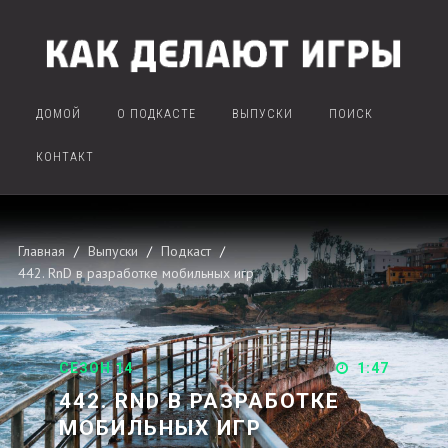
ДОМОЙ
О ПОДКАСТЕ
ВЫПУСКИ
ПОИСК
КОНТАКТ
Главная
Выпуски
Подкаст
442. RnD в разработке мобильных игр
СЕЗОН 14
1:47
442. RND В РАЗРАБОТКЕ
МОБИЛЬНЫХ ИГР