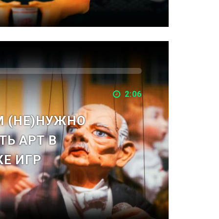
2:06
М (НЕ)НУЖНО
ТЬ АРТ В
КЕ ИГР