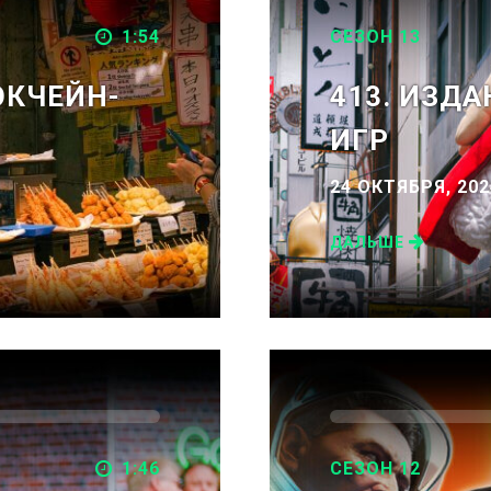
1:54
СЕЗОН 13
ОКЧЕЙН-
413. ИЗД
ИГР
24 ОКТЯБРЯ, 202
ДАЛЬШЕ
1:46
СЕЗОН 12