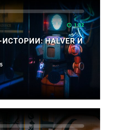
1:32
-ИСТОРИИ: HALVER И
5